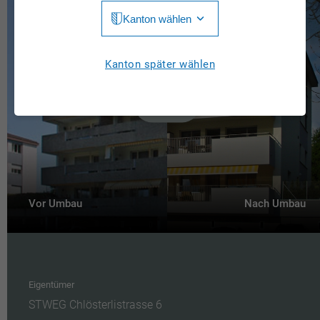
Kanton wählen
Jura
Luzern
Aargau
Kanton später wählen
Neuchâtel
Appenzell Innerrhoden
Nidwalden
Appenzell Ausserrhoden
Obwalden
Bern
St. Gallen
Basel-Landschaft
Schaffhausen
Vor Umbau
Nach Umbau
Basel-Stadt
Solothurn
Freiburg
Schwyz
Genève
Thurgau
Eigentümer
Glarus
STWEG Chlösterlistrasse 6
Ticino