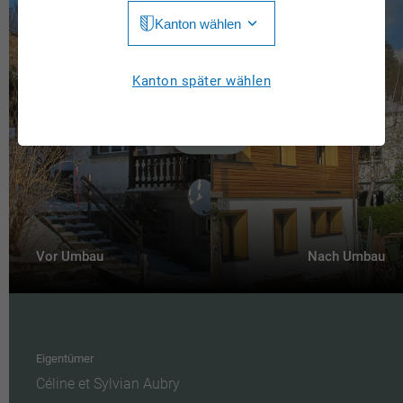
Kanton wählen
Jura
Luzern
Aargau
Kanton später wählen
Neuchâtel
Appenzell Innerrhoden
Nidwalden
Appenzell Ausserrhoden
Obwalden
Bern
St. Gallen
Basel-Landschaft
Schaffhausen
Vor Umbau
Nach Umbau
Basel-Stadt
Solothurn
Freiburg
Schwyz
Genève
Thurgau
Eigentümer
Glarus
Céline et Sylvian Aubry
Ticino