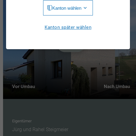
Kanton wählen
Jura
Luzern
Aargau
Kanton später wählen
Neuchâtel
Appenzell Innerrhoden
Nidwalden
Appenzell Ausserrhoden
Obwalden
Bern
St. Gallen
Basel-Landschaft
Schaffhausen
Vor Umbau
Nach Umbau
Basel-Stadt
Solothurn
Freiburg
Schwyz
Genève
Thurgau
Eigentümer
Glarus
Jürg und Rahel Steigmeier
Ticino