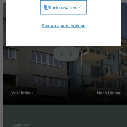
Kanton wählen
Jura
Luzern
Aargau
Kanton später wählen
Neuchâtel
Appenzell Innerrhoden
Nidwalden
Appenzell Ausserrhoden
Obwalden
Bern
St. Gallen
Basel-Landschaft
Schaffhausen
Basel-Stadt
Solothurn
Vor Umbau
Nach Umbau
Freiburg
Schwyz
Genève
Thurgau
Glarus
Ticino
Eigentümer