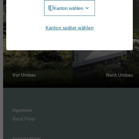
Kanton wählen
Jura
Luzern
Aargau
Kanton später wählen
Neuchâtel
Appenzell Innerrhoden
Nidwalden
Appenzell Ausserrhoden
Obwalden
Bern
St. Gallen
Vor Umbau
Nach Umbau
Basel-Landschaft
Schaffhausen
Basel-Stadt
Solothurn
Freiburg
Schwyz
Eigentümer
Genève
René Peier
Thurgau
Glarus
Ticino
Architekt/Planer