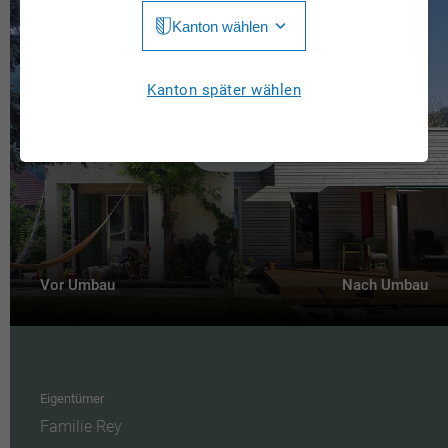
Kanton wählen
Jura
Luzern
Aargau
Kanton später wählen
Neuchâtel
Appenzell Innerrhoden
Nidwalden
Appenzell Ausserrhoden
Obwalden
Bern
St. Gallen
Basel-Landschaft
Schaffhausen
Vor Umbau
Nach Umbau
Basel-Stadt
Solothurn
Freiburg
Schwyz
Genève
Thurgau
Eigentümer
Glarus
Familie Rey
Ticino