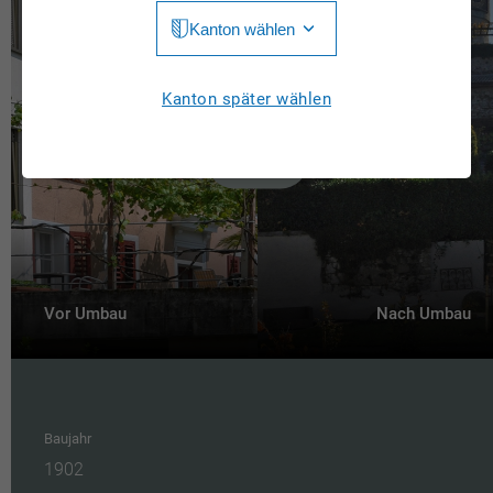
Kanton wählen
Jura
Luzern
Aargau
Kanton später wählen
Neuchâtel
Appenzell Innerrhoden
Nidwalden
Appenzell Ausserrhoden
Obwalden
Bern
St. Gallen
Basel-Landschaft
Schaffhausen
Vor Umbau
Nach Umbau
Basel-Stadt
Solothurn
Freiburg
Schwyz
Genève
Thurgau
Baujahr
Glarus
1902
Ticino