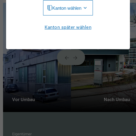
Kanton wählen
Jura
Luzern
Aargau
Kanton später wählen
Neuchâtel
Appenzell Innerrhoden
Nidwalden
Appenzell Ausserrhoden
Obwalden
Bern
St. Gallen
Basel-Landschaft
Schaffhausen
Basel-Stadt
Solothurn
Vor Umbau
Nach Umbau
Freiburg
Schwyz
Genève
Thurgau
Glarus
Ticino
Eigentümer