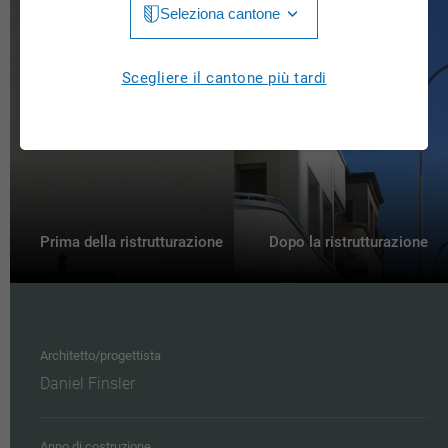
Seleziona cantone
Jura
Luzern
Aargau
Scegliere il cantone più tardi
Neuchâtel
Appenzell Innerrhoden
Nidwalden
Appenzell Ausserrhoden
Obwalden
Bern
St. Gallen
Basel-Landschaft
Prima della ristrutturazione
Dopo la ristrutturazione
Schaffhausen
Basel-Stadt
Solothurn
Freiburg
Schwyz
Architetto/progettista
Genève
Daniel Finsler
Thurgau
Glarus
Ticino
Grigioni
Anno di costruzione