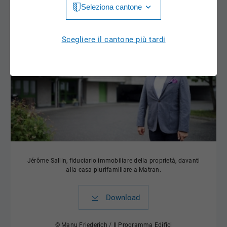
Seleziona cantone
Jura
Luzern
Aargau
Scegliere il cantone più tardi
Neuchâtel
Appenzell Innerrhoden
Nidwalden
Appenzell Ausserrhoden
Obwalden
Bern
St. Gallen
Basel-Landschaft
Schaffhausen
Basel-Stadt
Solothurn
Jérôme Sallin, fiduciario immobiliare della proprietà, davanti
Freiburg
alla casa plurifamiliare a Matran.
Schwyz
Genève
Thurgau
Download
Glarus
Ticino
Grigioni
© Manu Friederich / Il Programma Edifici