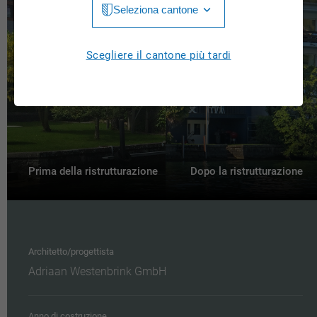
Seleziona cantone
Jura
Luzern
Aargau
Scegliere il cantone più tardi
Neuchâtel
Appenzell Innerrhoden
Nidwalden
Appenzell Ausserrhoden
Obwalden
Bern
St. Gallen
Basel-Landschaft
Prima della ristrutturazione
Dopo la ristrutturazione
Schaffhausen
Basel-Stadt
Solothurn
Freiburg
Schwyz
Architetto/progettista
Genève
Adriaan Westenbrink GmbH
Thurgau
Glarus
Ticino
Grigioni
Anno di costruzione