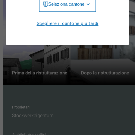
Seleziona cantone
Jura
Luzern
Aargau
Scegliere il cantone più tardi
Neuchâtel
Appenzell Innerrhoden
Nidwalden
Appenzell Ausserrhoden
Obwalden
Bern
St. Gallen
Basel-Landschaft
Prima della ristrutturazione
Dopo la ristrutturazione
Schaffhausen
Basel-Stadt
Solothurn
Freiburg
Schwyz
Proprietari
Genève
Stockwerkeigentum
Thurgau
Glarus
Ticino
Grigioni
Architetto/progettista