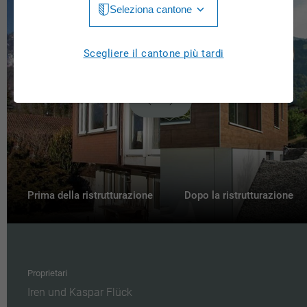
Seleziona cantone
Jura
Luzern
Aargau
Scegliere il cantone più tardi
Neuchâtel
Appenzell Innerrhoden
Nidwalden
Appenzell Ausserrhoden
Obwalden
Bern
St. Gallen
Basel-Landschaft
Schaffhausen
Basel-Stadt
Prima della ristrutturazione
Dopo la ristrutturazione
Solothurn
Freiburg
Schwyz
Genève
Thurgau
Proprietari
Glarus
Iren und Kaspar Flück
Ticino
Grigioni