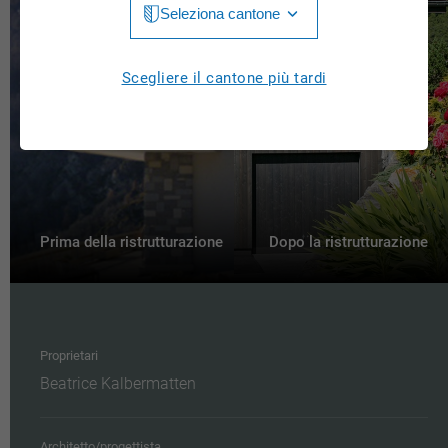
Seleziona cantone
Jura
Luzern
Aargau
Scegliere il cantone più tardi
Neuchâtel
Appenzell Innerrhoden
Nidwalden
Appenzell Ausserrhoden
Obwalden
Bern
St. Gallen
Basel-Landschaft
Prima della ristrutturazione
Dopo la ristrutturazione
Schaffhausen
Basel-Stadt
Solothurn
Freiburg
Schwyz
Proprietari
Genève
Beatrice Kalbermatten
Thurgau
Glarus
Ticino
Grigioni
Architetto/progettista