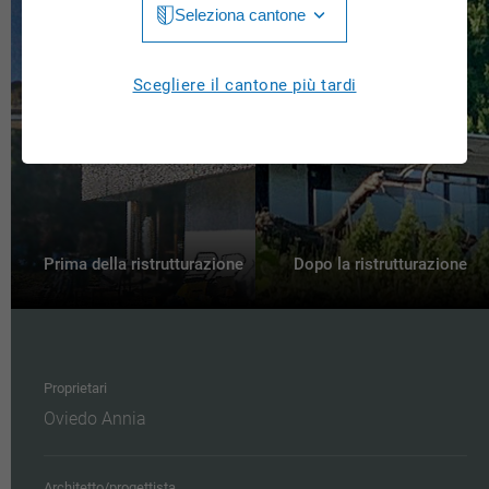
Seleziona cantone
Jura
Luzern
Aargau
Scegliere il cantone più tardi
Neuchâtel
Appenzell Innerrhoden
Nidwalden
Appenzell Ausserrhoden
Obwalden
Bern
St. Gallen
Basel-Landschaft
Prima della ristrutturazione
Dopo la ristrutturazione
Schaffhausen
Basel-Stadt
Solothurn
Freiburg
Schwyz
Proprietari
Genève
Oviedo Annia
Thurgau
Glarus
Ticino
Grigioni
Architetto/progettista