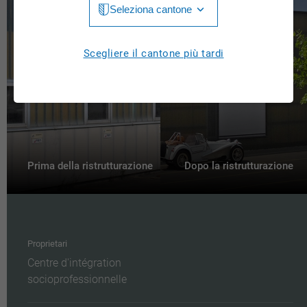
Seleziona cantone
Jura
Luzern
Aargau
Scegliere il cantone più tardi
Neuchâtel
Appenzell Innerrhoden
Nidwalden
Appenzell Ausserrhoden
Obwalden
Bern
St. Gallen
Basel-Landschaft
Prima della ristrutturazione
Dopo la ristrutturazione
Schaffhausen
Basel-Stadt
Solothurn
Freiburg
Schwyz
Proprietari
Genève
Centre d'intégration
Thurgau
Glarus
socioprofessionnelle
Ticino
Grigioni