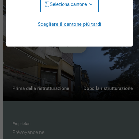
Seleziona cantone
Jura
Luzern
Aargau
Scegliere il cantone più tardi
Neuchâtel
Appenzell Innerrhoden
Nidwalden
Appenzell Ausserrhoden
Obwalden
Bern
St. Gallen
Basel-Landschaft
Schaffhausen
Basel-Stadt
Prima della ristrutturazione
Dopo la ristrutturazione
Solothurn
Freiburg
Schwyz
Genève
Thurgau
Proprietari
Glarus
Prévoyance.ne
Ticino
Grigioni