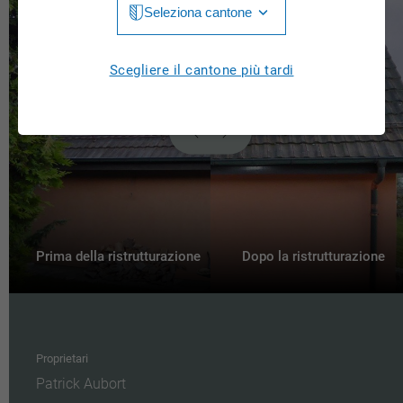
Seleziona cantone
Jura
Luzern
Aargau
Scegliere il cantone più tardi
Neuchâtel
Appenzell Innerrhoden
Nidwalden
Appenzell Ausserrhoden
Obwalden
Bern
St. Gallen
Basel-Landschaft
Schaffhausen
Basel-Stadt
Prima della ristrutturazione
Dopo la ristrutturazione
Solothurn
Freiburg
Schwyz
Genève
Thurgau
Proprietari
Glarus
Patrick Aubort
Ticino
Grigioni