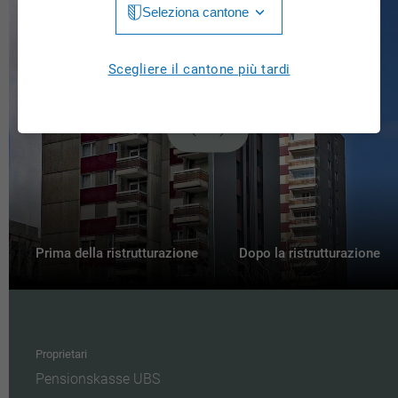
Seleziona cantone
Jura
Luzern
Aargau
Scegliere il cantone più tardi
Neuchâtel
Appenzell Innerrhoden
Nidwalden
Appenzell Ausserrhoden
Obwalden
Bern
St. Gallen
Basel-Landschaft
Schaffhausen
Basel-Stadt
Prima della ristrutturazione
Dopo la ristrutturazione
Solothurn
Freiburg
Schwyz
Genève
Thurgau
Proprietari
Glarus
Pensionskasse UBS
Ticino
Grigioni