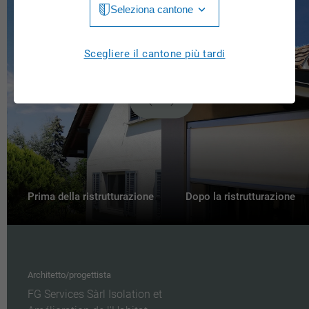
Seleziona cantone
Jura
Luzern
Aargau
Scegliere il cantone più tardi
Neuchâtel
Appenzell Innerrhoden
Nidwalden
Appenzell Ausserrhoden
Obwalden
Bern
St. Gallen
Basel-Landschaft
Schaffhausen
Basel-Stadt
Prima della ristrutturazione
Dopo la ristrutturazione
Solothurn
Freiburg
Schwyz
Genève
Thurgau
Architetto/progettista
Glarus
FG Services Sàrl Isolation et
Ticino
Grigioni