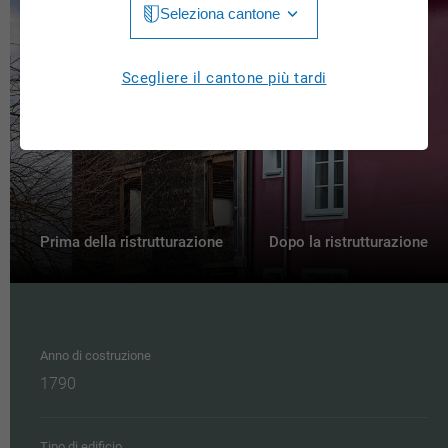
Seleziona cantone
Jura
Luzern
Aargau
Scegliere il cantone più tardi
Neuchâtel
Appenzell Innerrhoden
Nidwalden
Appenzell Ausserrhoden
Obwalden
Bern
St. Gallen
Basel-Landschaft
Prima della ristrutturazione
Dopo la ristrutturazione
Schaffhausen
Basel-Stadt
Solothurn
Freiburg
Schwyz
Anno di costruzione
Genève
1790
Thurgau
Glarus
Ticino
Grigioni
Tipo di edificio