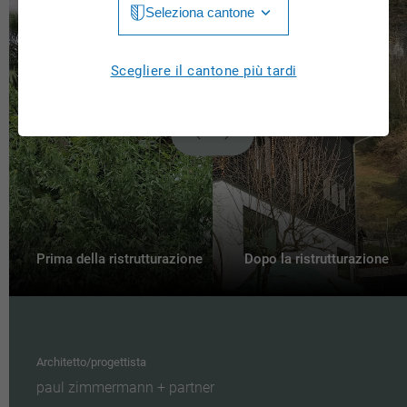
Seleziona cantone
Jura
Luzern
Aargau
Scegliere il cantone più tardi
Neuchâtel
Appenzell Innerrhoden
Nidwalden
Appenzell Ausserrhoden
Obwalden
Bern
St. Gallen
Basel-Landschaft
Schaffhausen
Basel-Stadt
Prima della ristrutturazione
Dopo la ristrutturazione
Solothurn
Freiburg
Schwyz
Genève
Thurgau
Architetto/progettista
Glarus
paul zimmermann + partner
Ticino
Grigioni