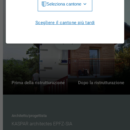
Seleziona cantone
Jura
Luzern
Aargau
Scegliere il cantone più tardi
Neuchâtel
Appenzell Innerrhoden
Nidwalden
Appenzell Ausserrhoden
Obwalden
Bern
St. Gallen
Basel-Landschaft
Schaffhausen
Basel-Stadt
Prima della ristrutturazione
Dopo la ristrutturazione
Solothurn
Freiburg
Schwyz
Genève
Thurgau
Architetto/progettista
Glarus
KASPAR architectes EPFZ-SIA
Ticino
Grigioni