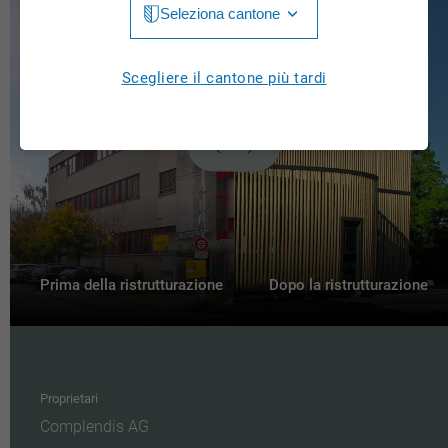
Seleziona cantone
Jura
Luzern
Aargau
Scegliere il cantone più tardi
Neuchâtel
Appenzell Innerrhoden
Nidwalden
Appenzell Ausserrhoden
Obwalden
Bern
St. Gallen
Basel-Landschaft
Schaffhausen
Basel-Stadt
Prima della ristrutturazione
Dopo la ristrutturazione
Solothurn
Freiburg
Schwyz
Genève
Thurgau
Proprietari
Glarus
Complendis AG
Ticino
Grigioni