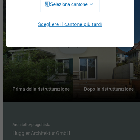
Seleziona cantone
Jura
Luzern
Aargau
Scegliere il cantone più tardi
Neuchâtel
Appenzell Innerrhoden
Nidwalden
Appenzell Ausserrhoden
Obwalden
Bern
St. Gallen
Basel-Landschaft
Schaffhausen
Basel-Stadt
Prima della ristrutturazione
Dopo la ristrutturazione
Solothurn
Freiburg
Schwyz
Genève
Thurgau
Architetto/progettista
Glarus
Huggler Architektur GmbH
Ticino
Grigioni