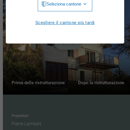
Seleziona cantone
Jura
Luzern
Aargau
Scegliere il cantone più tardi
Neuchâtel
Appenzell Innerrhoden
Nidwalden
Appenzell Ausserrhoden
Obwalden
Bern
St. Gallen
Basel-Landschaft
Schaffhausen
Basel-Stadt
Prima della ristrutturazione
Dopo la ristrutturazione
Solothurn
Freiburg
Schwyz
Genève
Thurgau
Proprietari
Glarus
Pierre Lambert
Ticino
Grigioni