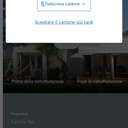
Seleziona cantone
Jura
Luzern
Aargau
Scegliere il cantone più tardi
Neuchâtel
Appenzell Innerrhoden
Nidwalden
Appenzell Ausserrhoden
Obwalden
Bern
St. Gallen
Basel-Landschaft
Schaffhausen
Basel-Stadt
Prima della ristrutturazione
Dopo la ristrutturazione
Solothurn
Freiburg
Schwyz
Genève
Thurgau
Proprietari
Glarus
Familie Rey
Ticino
Grigioni