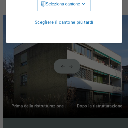
Seleziona cantone
Jura
Luzern
Aargau
Scegliere il cantone più tardi
Neuchâtel
Appenzell Innerrhoden
Nidwalden
Appenzell Ausserrhoden
Obwalden
Bern
St. Gallen
Basel-Landschaft
Schaffhausen
Basel-Stadt
Solothurn
Freiburg
Schwyz
Genève
Prima della ristrutturazione
Dopo la ristrutturazione
Thurgau
Glarus
Ticino
Grigioni