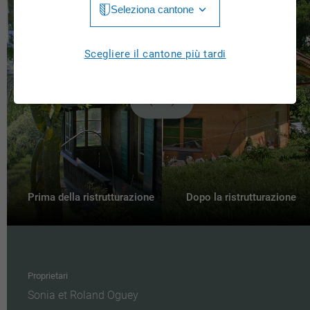
Seleziona cantone
Jura
Luzern
Aargau
Scegliere il cantone più tardi
Neuchâtel
Appenzell Innerrhoden
Nidwalden
Appenzell Ausserrhoden
Obwalden
Bern
St. Gallen
Basel-Landschaft
Schaffhausen
Basel-Stadt
Prima della ristrutturazione
Dopo la ristrutturazione
Solothurn
Freiburg
Schwyz
Genève
Thurgau
Proprietari
Glarus
Sonia et Roland Oguey
Ticino
Grigioni