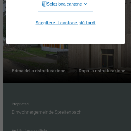
Seleziona cantone
Jura
Luzern
Aargau
Scegliere il cantone più tardi
Neuchâtel
Appenzell Innerrhoden
Nidwalden
Appenzell Ausserrhoden
Obwalden
Bern
St. Gallen
Basel-Landschaft
Prima della ristrutturazione
Dopo la ristrutturazione
Schaffhausen
Basel-Stadt
Solothurn
Freiburg
Schwyz
Proprietari
Genève
Einwohnergemeinde Spreitenbach
Thurgau
Glarus
Ticino
Grigioni
Architetto/progettista