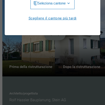
Seleziona cantone
Jura
Luzern
Aargau
Scegliere il cantone più tardi
Neuchâtel
Appenzell Innerrhoden
Nidwalden
Appenzell Ausserrhoden
Obwalden
Bern
St. Gallen
Basel-Landschaft
Schaffhausen
Basel-Stadt
Prima della ristrutturazione
Dopo la ristrutturazione
Solothurn
Freiburg
Schwyz
Genève
Thurgau
Architetto/progettista
Glarus
Rolf Hassler Bauplanung, Stein AG
Ticino
Grigioni