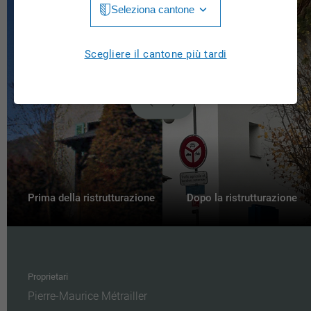
Seleziona cantone
Jura
Luzern
Aargau
Scegliere il cantone più tardi
Neuchâtel
Appenzell Innerrhoden
Nidwalden
Appenzell Ausserrhoden
Obwalden
Bern
St. Gallen
Basel-Landschaft
Schaffhausen
Basel-Stadt
Prima della ristrutturazione
Dopo la ristrutturazione
Solothurn
Freiburg
Schwyz
Genève
Thurgau
Proprietari
Glarus
Pierre-Maurice Métrailler
Ticino
Grigioni