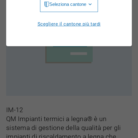
Seleziona cantone
Jura
Luzern
Aargau
Scegliere il cantone più tardi
Neuchâtel
Appenzell Innerrhoden
Nidwalden
Appenzell Ausserrhoden
Obwalden
Bern
St. Gallen
Basel-Landschaft
Schaffhausen
Basel-Stadt
Solothurn
Freiburg
Schwyz
IM-12
Genève
QM Impianti termici a legna® è un
Thurgau
Glarus
sistema di gestione della qualità per gli
Ticino
impianti di riscaldamento a legna che
Grigioni