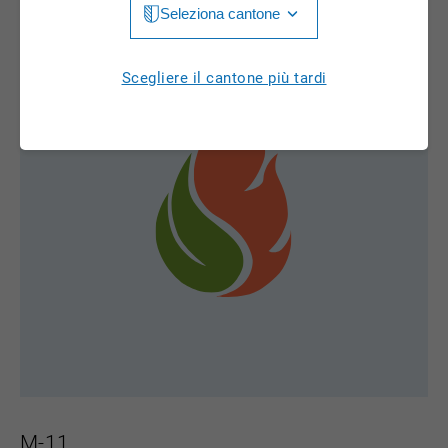
Seleziona cantone
Jura
Luzern
Aargau
Scegliere il cantone più tardi
Neuchâtel
Appenzell Innerrhoden
Nidwalden
Appenzell Ausserrhoden
Obwalden
Bern
St. Gallen
Basel-Landschaft
Schaffhausen
Basel-Stadt
Solothurn
Freiburg
Schwyz
Genève
Thurgau
Glarus
Ticino
M-11
Grigioni