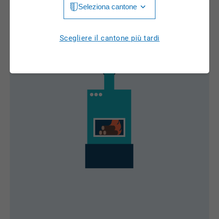
Seleziona cantone
Jura
Luzern
Aargau
Scegliere il cantone più tardi
Neuchâtel
Appenzell Innerrhoden
Nidwalden
Appenzell Ausserrhoden
Obwalden
Bern
St. Gallen
Basel-Landschaft
Schaffhausen
Basel-Stadt
Solothurn
Freiburg
Schwyz
Genève
Thurgau
Glarus
Ticino
Grigioni