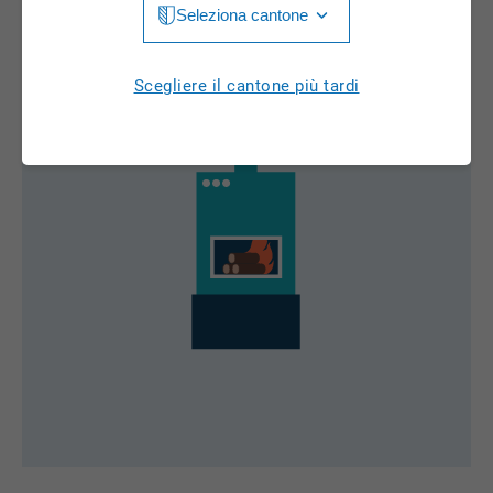
Seleziona cantone
Jura
Luzern
Aargau
Scegliere il cantone più tardi
Neuchâtel
Appenzell Innerrhoden
Nidwalden
Appenzell Ausserrhoden
Obwalden
Bern
St. Gallen
Basel-Landschaft
Schaffhausen
Basel-Stadt
Solothurn
Freiburg
Schwyz
Genève
Thurgau
Glarus
Ticino
Grigioni