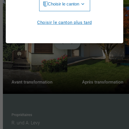
Choisir le canton
Jura
Luzern
Aargau
Choisir le canton plus tard
Neuchâtel
Appenzell Innerrhoden
Nidwalden
Appenzell Ausserrhoden
Obwalden
Berne
St. Gallen
Basel-Landschaft
Schaffhausen
Basel-Stadt
Avant transformation
Après transformation
Solothurn
Fribourg
Schwyz
Genève
Thurgau
Propriétaires
Glarus
R. und A. Levy
Ticino
Graubünden