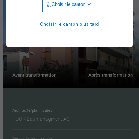
Choisir le canton
Jura
Luzern
Aargau
Choisir le canton plus tard
Neuchâtel
Appenzell Innerrhoden
Nidwalden
Appenzell Ausserrhoden
Obwalden
Berne
St. Gallen
Basel-Landschaft
Avant transformation
Après transformation
Schaffhausen
Basel-Stadt
Solothurn
Fribourg
Schwyz
Architecte/planificateur
Genève
TUOR Baumanagment AG
Thurgau
Glarus
Ticino
Graubünden
Année de construction