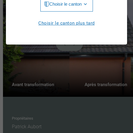
Choisir le canton
Jura
Luzern
Aargau
Choisir le canton plus tard
Neuchâtel
Appenzell Innerrhoden
Nidwalden
Appenzell Ausserrhoden
Obwalden
Berne
St. Gallen
Basel-Landschaft
Schaffhausen
Basel-Stadt
Avant transformation
Après transformation
Solothurn
Fribourg
Schwyz
Genève
Thurgau
Propriétaires
Glarus
Patrick Aubort
Ticino
Graubünden