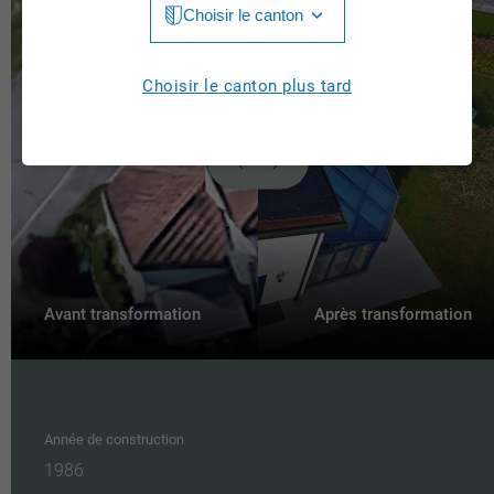
Choisir le canton
Jura
Luzern
Aargau
Choisir le canton plus tard
Neuchâtel
Appenzell Innerrhoden
Nidwalden
Appenzell Ausserrhoden
Obwalden
Berne
St. Gallen
Basel-Landschaft
Schaffhausen
Basel-Stadt
Avant transformation
Après transformation
Solothurn
Fribourg
Schwyz
Genève
Thurgau
Année de construction
Glarus
1986
Ticino
Graubünden