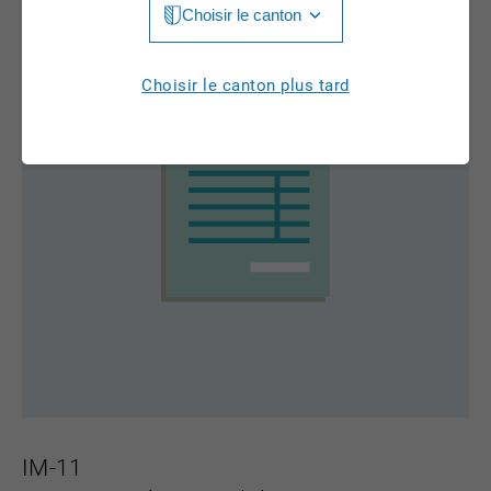
Choisir le canton
Jura
Luzern
Aargau
Choisir le canton plus tard
Neuchâtel
Appenzell Innerrhoden
Nidwalden
Appenzell Ausserrhoden
Obwalden
Berne
St. Gallen
Basel-Landschaft
Schaffhausen
Basel-Stadt
Solothurn
Fribourg
Schwyz
Genève
Thurgau
Glarus
IM-11
Ticino
Graubünden